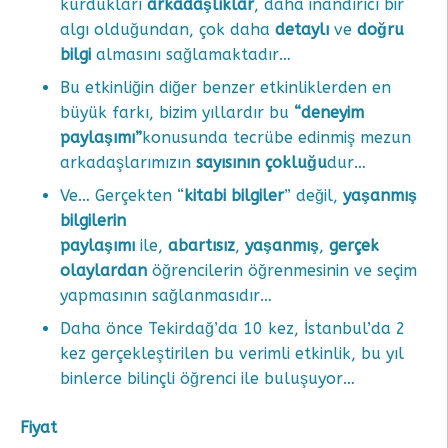
kurdukları
arkadaşlıklar
, daha inandırıcı bir
algı olduğundan, çok daha
detaylı
ve
doğru
bilgi
almasını sağlamaktadır…
Bu etkinliğin diğer benzer etkinliklerden en
büyük farkı, bizim yıllardır bu
“deneyim
paylaşımı”
konusunda tecrübe edinmiş mezun
arkadaşlarımızın
sayısının çokluğu
dur…
Ve… Gerçekten “
kitabi bilgiler
” değil,
yaşanmış
bilgilerin
paylaşımı
ile,
abartısız
,
yaşanmış
,
gerçek
olaylardan
öğrencilerin öğrenmesinin ve seçim
yapmasının sağlanmasıdır…
Daha önce Tekirdağ’da 10 kez, İstanbul’da 2
kez gerçekleştirilen bu verimli etkinlik, bu yıl
binlerce bilinçli öğrenci ile buluşuyor…
Fiyat