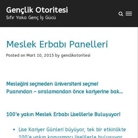
h
Gençlik Otoritesi
f
Sıfır Yaka Genç İş Gücü
o
r
:
Meslek Erbabı Panelleri
Posted on
Mart 10, 2015
by
genclikotoritesi
Mesleğini seçmeden üniversiteni seçme!
Puanından – sıralamandan önce kariyerine bak…
100’e yakın Meslek Erbabı Liselilerle Buluşuyor!
Lise Kariyer Günleri büyüyor, tek bir etkinlikte
100’e yakın konuşmacı liselilerle buluşuyor